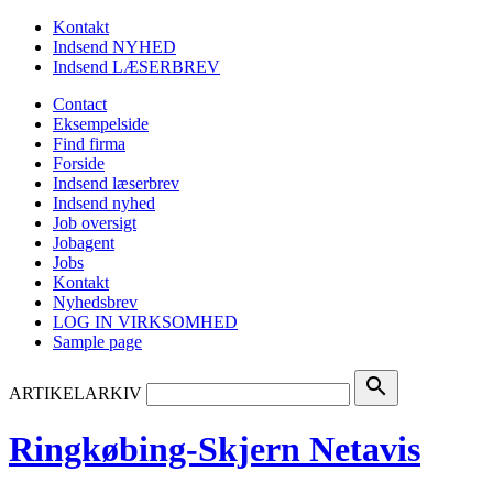
Kontakt
Indsend NYHED
Indsend LÆSERBREV
Contact
Eksempelside
Find firma
Forside
Indsend læserbrev
Indsend nyhed
Job oversigt
Jobagent
Jobs
Kontakt
Nyhedsbrev
LOG IN VIRKSOMHED
Sample page
search
ARTIKELARKIV
Ringkøbing-Skjern Netavis