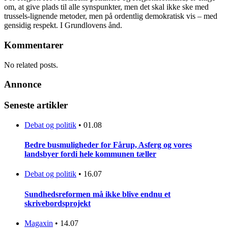
om, at give plads til alle synspunkter, men det skal ikke ske med
trussels-lignende metoder, men på ordentlig demokratisk vis – med
gensidig respekt. I Grundlovens ånd.
Kommentarer
No related posts.
Annonce
Seneste artikler
Debat og politik
•
01.08
Bedre busmuligheder for Fårup, Asferg og vores
landsbyer fordi hele kommunen tæller
Debat og politik
•
16.07
Sundhedsreformen må ikke blive endnu et
skrivebordsprojekt
Magaxin
•
14.07