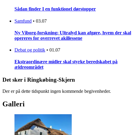
Sådan finder I en funktionel dørstopper
Samfund
•
03.07
Ny Viborg-forskning: Ultralyd kan afgøre, hvem der skal
opereres for overrevet akillessene
Debat og politik
•
01.07
Ekstraordinære midler skal styrke beredskabet på
ældreområdet
Det sker i Ringkøbing-Skjern
Der er på dette tidspunkt ingen kommende begivenheder.
Galleri