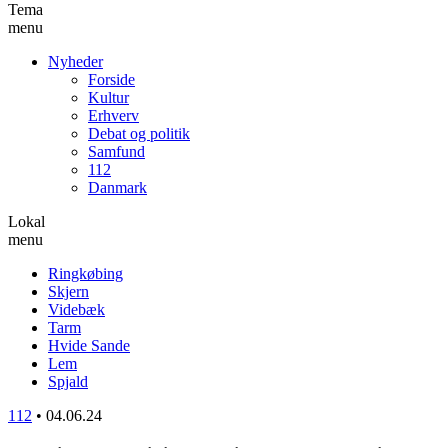
Tema
menu
Nyheder
Forside
Kultur
Erhverv
Debat og politik
Samfund
112
Danmark
Lokal
menu
Ringkøbing
Skjern
Videbæk
Tarm
Hvide Sande
Lem
Spjald
112
•
04.06.24