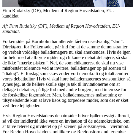
Finn Rudaizky (DF), Medlem af Region Hovedstaden, EU-
kandidat.
Af: Finn Rudaizky (DF),
Medlem af Region Hovedstaden, EU-
kandidat.
Folkemødet på Bornholm har allerede fået en usædvanlig “start”.
Direktøren for Folkemødet, går ind for, at de samme demonstranter
og verbalt voldelige ballademagere nu skal anerkendes. Hvis de igen
får held med at afbryde møder og chikanere debat-deltagere, så skal
de ikke “mærke pisken”. Nej, de som chikaneres, de skal nu vise
misforstået tolerance ved at invitere, ballademager op på scenen til
“dialog”. Et forslag som skævvrider vort demokrati og totalt ændrer
vores debatkultur. Hvis vi skal høre ballademagernes synspunkter, så
synes jeg, at de hellere skulle sige ja tak til invitationerne om at
deltage i debatter, på lige fod med andre borgere, med interesse for
de forskellige fagområder. Men, ballademagernes målsætning er
tilsyneladende kun at lave kaos og torpedere møder, som det er sket
ved flere lejligheder.
Hvis Region Hovedstadens debatmøder bliver bøllemæssigt afbrudt,
så vil der imidlertid ikke være en invitation til de udemokratiske, om
at blive feteret og inviteret op på scenen på solskinsøen. Tværtimod.
For Region Hovedstadens politikere og Regionsformand, er enige