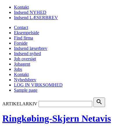
Kontakt
Indsend NYHED
Indsend LÆSERBREV
Contact
Eksempelside
Find firma
Forside
Indsend læserbrev
Indsend nyhed
Job oversigt
Jobagent
Jobs
Kontakt
Nyhedsbrev
LOG IN VIRKSOMHED
Sample page
search
ARTIKELARKIV
Ringkøbing-Skjern Netavis