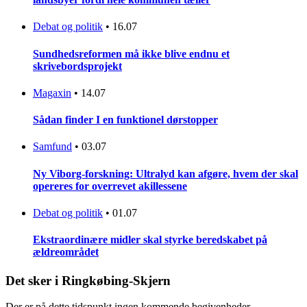
Debat og politik
•
16.07
Sundhedsreformen må ikke blive endnu et
skrivebordsprojekt
Magaxin
•
14.07
Sådan finder I en funktionel dørstopper
Samfund
•
03.07
Ny Viborg-forskning: Ultralyd kan afgøre, hvem der skal
opereres for overrevet akillessene
Debat og politik
•
01.07
Ekstraordinære midler skal styrke beredskabet på
ældreområdet
Det sker i Ringkøbing-Skjern
Der er på dette tidspunkt ingen kommende begivenheder.