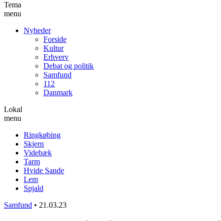
Tema
menu
Nyheder
Forside
Kultur
Erhverv
Debat og politik
Samfund
112
Danmark
Lokal
menu
Ringkøbing
Skjern
Videbæk
Tarm
Hvide Sande
Lem
Spjald
Samfund
•
21.03.23