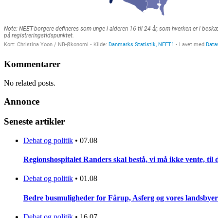
Kommentarer
No related posts.
Annonce
Seneste artikler
Debat og politik
•
07.08
Regionshospitalet Randers skal bestå, vi må ikke vente, til d
Debat og politik
•
01.08
Bedre busmuligheder for Fårup, Asferg og vores landsbyer
Debat og politik
•
16.07