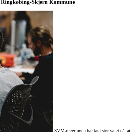
e i Ringkøbing-Skjern Kommune
SVM-regeringen har lagt stor vægt på, at u