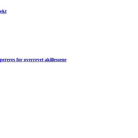
ekt
ereres for overrevet akillessene