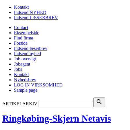
Kontakt
Indsend NYHED
Indsend LÆSERBREV
Contact
Eksempelside
Find firma
Forside
Indsend læserbrev
Indsend nyhed
Job oversigt
Jobagent
Jobs
Kontakt
Nyhedsbrev
LOG IN VIRKSOMHED
Sample page
search
ARTIKELARKIV
Ringkøbing-Skjern Netavis