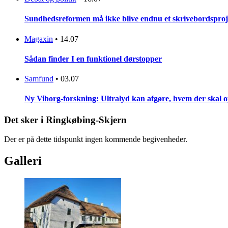
Sundhedsreformen må ikke blive endnu et skrivebordsproj
Magaxin
•
14.07
Sådan finder I en funktionel dørstopper
Samfund
•
03.07
Ny Viborg-forskning: Ultralyd kan afgøre, hvem der skal op
Det sker i Ringkøbing-Skjern
Der er på dette tidspunkt ingen kommende begivenheder.
Galleri