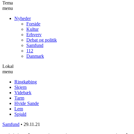
Tema
menu
Nyheder
Forside
Kultur
Erhverv
Debat og politik
Samfund
112
Danmark
Lokal
menu
Ringkøbing
Skjern
Videbæk
Tarm
Hvide Sande
Lem
Spjald
Samfund
•
29.11.21