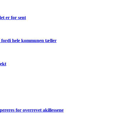
et er for sent
 fordi hele kommunen tæller
ekt
ereres for overrevet akillessene