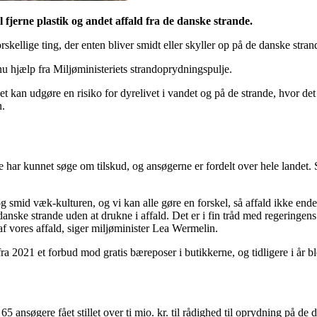
al fjerne plastik og andet affald fra de danske strande.
skellige ting, der enten bliver smidt eller skyller op på de danske stran
 nu hjælp fra Miljøministeriets strandoprydningspulje.
t kan udgøre en risiko for dyrelivet i vandet og på de strande, hvor det
n.
har kunnet søge om tilskud, og ansøgerne er fordelt over hele landet. Se
mid væk-kulturen, og vi kan alle gøre en forskel, så affald ikke ender i 
nske strande uden at drukne i affald. Det er i fin tråd med regeringens
 vores affald, siger miljøminister Lea Wermelin.
fra 2021 et forbud mod gratis bæreposer i butikkerne, og tidligere i år
5 ansøgere fået stillet over ti mio. kr. til rådighed til oprydning på de 