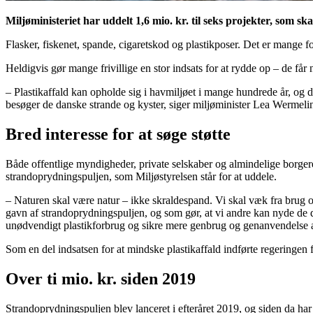
Miljøministeriet har uddelt 1,6 mio. kr. til seks projekter, som sk
Flasker, fiskenet, spande, cigaretskod og plastikposer. Det er mange for
Heldigvis gør mange frivillige en stor indsats for at rydde op – de får
– Plastikaffald kan opholde sig i havmiljøet i mange hundrede år, og de
besøger de danske strande og kyster, siger miljøminister Lea Wermeli
Bred interesse for at søge støtte
Både offentlige myndigheder, private selskaber og almindelige borgere 
strandoprydningspuljen, som Miljøstyrelsen står for at uddele.
– Naturen skal være natur – ikke skraldespand. Vi skal væk fra brug og s
gavn af strandoprydningspuljen, og som gør, at vi andre kan nyde de da
unødvendigt plastikforbrug og sikre mere genbrug og genanvendelse af
Som en del indsatsen for at mindske plastikaffald indførte regeringen 
Over ti mio. kr. siden 2019
Strandoprydningspuljen blev lanceret i efteråret 2019, og siden da har 6