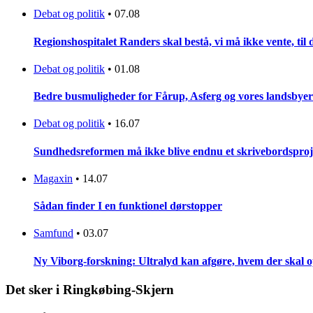
Debat og politik
•
07.08
Regionshospitalet Randers skal bestå, vi må ikke vente, til d
Debat og politik
•
01.08
Bedre busmuligheder for Fårup, Asferg og vores landsbyer
Debat og politik
•
16.07
Sundhedsreformen må ikke blive endnu et skrivebordsproj
Magaxin
•
14.07
Sådan finder I en funktionel dørstopper
Samfund
•
03.07
Ny Viborg-forskning: Ultralyd kan afgøre, hvem der skal op
Det sker i Ringkøbing-Skjern