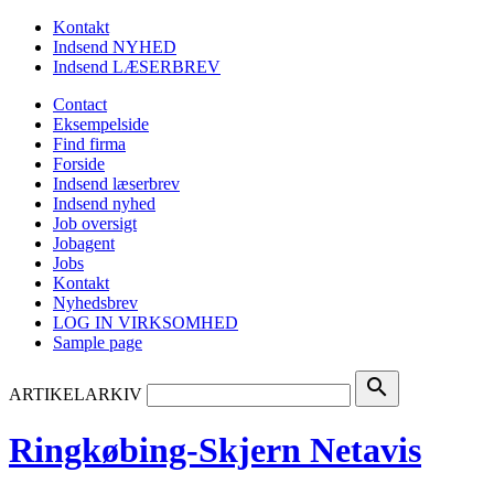
Kontakt
Indsend NYHED
Indsend LÆSERBREV
Contact
Eksempelside
Find firma
Forside
Indsend læserbrev
Indsend nyhed
Job oversigt
Jobagent
Jobs
Kontakt
Nyhedsbrev
LOG IN VIRKSOMHED
Sample page
search
ARTIKELARKIV
Ringkøbing-Skjern Netavis