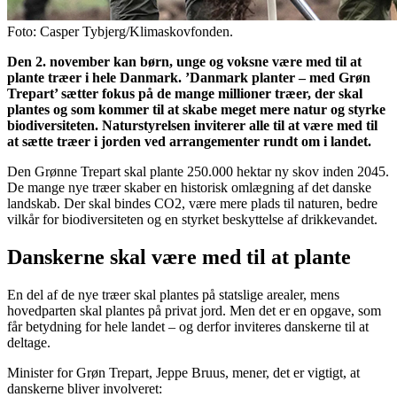
Foto: Casper Tybjerg/Klimaskovfonden.
Den 2. november kan børn, unge og voksne være med til at
plante træer i hele Danmark. ’Danmark planter – med Grøn
Trepart’ sætter fokus på de mange millioner træer, der skal
plantes og som kommer til at skabe meget mere natur og styrke
biodiversiteten. Naturstyrelsen inviterer alle til at være med til
at sætte træer i jorden ved arrangementer rundt om i landet.
Den Grønne Trepart skal plante 250.000 hektar ny skov inden 2045.
De mange nye træer skaber en historisk omlægning af det danske
landskab. Der skal bindes CO2, være mere plads til naturen, bedre
vilkår for biodiversiteten og en styrket beskyttelse af drikkevandet.
Danskerne skal være med til at plante
En del af de nye træer skal plantes på statslige arealer, mens
hovedparten skal plantes på privat jord. Men det er en opgave, som
får betydning for hele landet – og derfor inviteres danskerne til at
deltage.
Minister for Grøn Trepart, Jeppe Bruus, mener, det er vigtigt, at
danskerne bliver involveret: