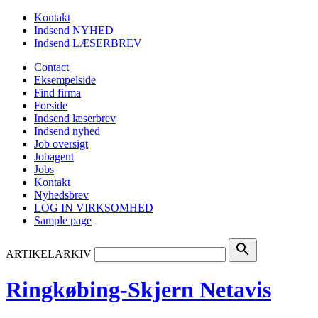
Kontakt
Indsend NYHED
Indsend LÆSERBREV
Contact
Eksempelside
Find firma
Forside
Indsend læserbrev
Indsend nyhed
Job oversigt
Jobagent
Jobs
Kontakt
Nyhedsbrev
LOG IN VIRKSOMHED
Sample page
search
ARTIKELARKIV
Ringkøbing-Skjern Netavis