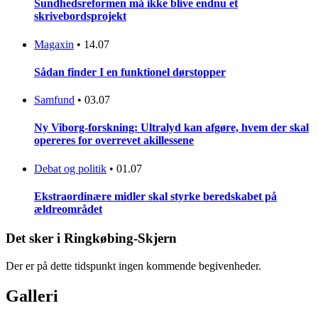
Sundhedsreformen må ikke blive endnu et
skrivebordsprojekt
Magaxin
•
14.07
Sådan finder I en funktionel dørstopper
Samfund
•
03.07
Ny Viborg-forskning: Ultralyd kan afgøre, hvem der skal
opereres for overrevet akillessene
Debat og politik
•
01.07
Ekstraordinære midler skal styrke beredskabet på
ældreområdet
Det sker i Ringkøbing-Skjern
Der er på dette tidspunkt ingen kommende begivenheder.
Galleri