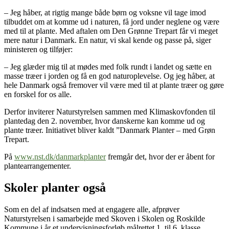
– Jeg håber, at rigtig mange både børn og voksne vil tage imod
tilbuddet om at komme ud i naturen, få jord under neglene og være
med til at plante. Med aftalen om Den Grønne Trepart får vi meget
mere natur i Danmark. En natur, vi skal kende og passe på, siger
ministeren og tilføjer:
– Jeg glæder mig til at mødes med folk rundt i landet og sætte en
masse træer i jorden og få en god naturoplevelse. Og jeg håber, at
hele Danmark også fremover vil være med til at plante træer og gøre
en forskel for os alle.
Derfor inviterer Naturstyrelsen sammen med Klimaskovfonden til
plantedag den 2. november, hvor danskerne kan komme ud og
plante træer. Initiativet bliver kaldt ”Danmark Planter – med Grøn
Trepart.
På
www.nst.dk/danmarkplanter
fremgår det, hvor der er åbent for
plantearrangementer.
Skoler planter også
Som en del af indsatsen med at engagere alle, afprøver
Naturstyrelsen i samarbejde med Skoven i Skolen og Roskilde
Kommune i år et undervisningsforløb målrettet 1. til 6. klasse.