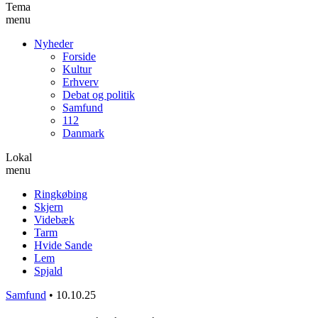
Tema
menu
Nyheder
Forside
Kultur
Erhverv
Debat og politik
Samfund
112
Danmark
Lokal
menu
Ringkøbing
Skjern
Videbæk
Tarm
Hvide Sande
Lem
Spjald
Samfund
•
10.10.25