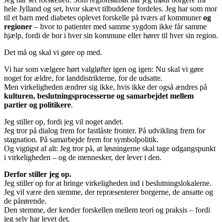
hele Jylland og set, hvor skævt tilbuddene fordeles. Jeg har som mor
til et barn med diabetes oplevet forskelle på tværs af kommuner
og
regioner
– hvor to patienter med samme sygdom ikke får samme
hjælp, fordi de bor i hver sin kommune eller hører til hver sin region.
Det må og skal vi gøre op med.
Vi har som vælgere hørt valgløfter igen og igen: Nu skal vi gøre
noget for ældre, for landdistrikterne, for de udsatte.
Men virkeligheden ændrer sig ikke, hvis ikke der også ændres på
kulturen, beslutningsprocesserne og samarbejdet mellem
partier og politikere
.
Jeg stiller op, fordi jeg vil noget andet.
Jeg tror på dialog frem for fastlåste fronter. På udvikling frem for
stagnation. På samarbejde frem for symbolpolitik.
Og vigtigst af alt: Jeg tror på, at løsningerne skal tage udgangspunkt
i virkeligheden – og de mennesker, der lever i den.
Derfor stiller jeg op.
Jeg stiller op for at bringe virkeligheden ind i beslutningslokalerne.
Jeg vil være den stemme, der repræsenterer borgerne, de ansatte og
de pårørende.
Den stemme, der kender forskellen mellem teori og praksis – fordi
jeg selv har levet det.