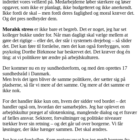
indrettet vores velfærd på. Medarbejderne løber stærkere og løser
opgaver, som ikke er planlagt, ikke budgetteret og ikke anerkendt.
Ikke fordi de skal – men fordi deres faglighed og moral kræver det.
Og det pres nedbryder dem.
Moralsk stress
er ikke bare et begreb. Det er noget, jeg har set
kolleger bukke under for. Når man dagligt skal vælge mellem at
gøre det rigtige – eller det, der står i systemets drejebog – så slider
det. Det kan føre til forråelse, men det kan også forebygges, som
psykolog Dorthe Birkmose har beskrevet det. Det kræver dog én
ting: at vi politikere tør ændre på arbejdskulturen.
Der kommer nu en ny sundhedsreform, og med den oprettes 17
sundhedsråd i Danmark.
Men hvis det igen bliver de samme politikere, der sætter sig på
pladserne, så får vi mere af det samme. Og mere af det samme er
ikke nok.
For det handler ikke kun om, hvem der sidder ved bordet – det
handler også om, hvordan der samarbejdes. Jeg har oplevet en
arbejdskultur præget af silotænkning, manglende dialog og et fravær
af fælles ansvar. Sektorer, forvaltninger og politiske niveauer
trækker hver sin retning – og det går ud over borgerne. Vi får
løsninger, der ikke hænger sammen. Det skal ændres.
Jeg har set forskellen. Som regionsansat har jeg mødt borgere fra