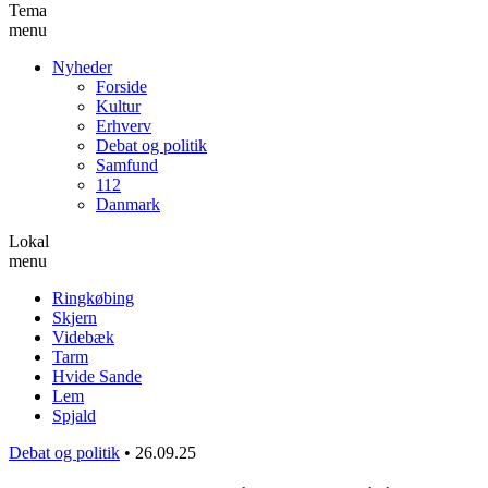
Tema
menu
Nyheder
Forside
Kultur
Erhverv
Debat og politik
Samfund
112
Danmark
Lokal
menu
Ringkøbing
Skjern
Videbæk
Tarm
Hvide Sande
Lem
Spjald
Debat og politik
•
26.09.25