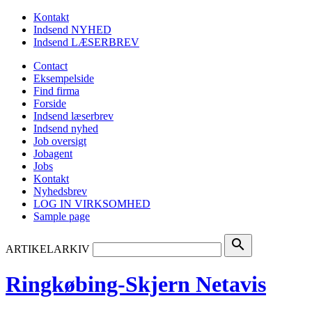
Kontakt
Indsend NYHED
Indsend LÆSERBREV
Contact
Eksempelside
Find firma
Forside
Indsend læserbrev
Indsend nyhed
Job oversigt
Jobagent
Jobs
Kontakt
Nyhedsbrev
LOG IN VIRKSOMHED
Sample page
search
ARTIKELARKIV
Ringkøbing-Skjern Netavis