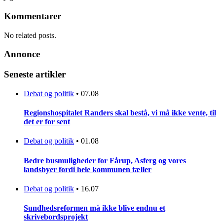
Kommentarer
No related posts.
Annonce
Seneste artikler
Debat og politik
•
07.08
Regionshospitalet Randers skal bestå, vi må ikke vente, til
det er for sent
Debat og politik
•
01.08
Bedre busmuligheder for Fårup, Asferg og vores
landsbyer fordi hele kommunen tæller
Debat og politik
•
16.07
Sundhedsreformen må ikke blive endnu et
skrivebordsprojekt