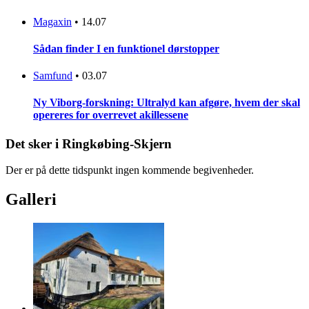
Magaxin
•
14.07
Sådan finder I en funktionel dørstopper
Samfund
•
03.07
Ny Viborg-forskning: Ultralyd kan afgøre, hvem der skal
opereres for overrevet akillessene
Det sker i Ringkøbing-Skjern
Der er på dette tidspunkt ingen kommende begivenheder.
Galleri