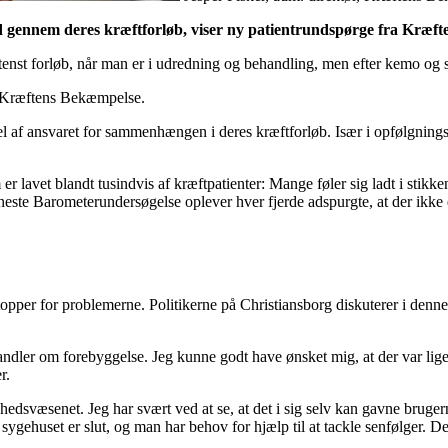
åd gennem deres kræftforløb, viser ny patientrundspørge fra Kræf
ntenst forløb, når man er i udredning og behandling, men efter kemo og st
ra Kræftens Bekæmpelse.
 del af ansvaret for sammenhængen i deres kræftforløb. Især i opfølgnings
lavet blandt tusindvis af kræftpatienter: Mange føler sig ladt i stikken 
ste Barometerundersøgelse oplever hver fjerde adspurgte, at der ikke e
per for problemerne. Politikerne på Christiansborg diskuterer i denne
andler om forebyggelse. Jeg kunne godt have ønsket mig, at der var lig
r.
edsvæsenet. Jeg har svært ved at se, at det i sig selv kan gavne bruge
gehuset er slut, og man har behov for hjælp til at tackle senfølger. De 