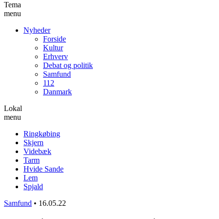
Tema
menu
Nyheder
Forside
Kultur
Erhverv
Debat og politik
Samfund
112
Danmark
Lokal
menu
Ringkøbing
Skjern
Videbæk
Tarm
Hvide Sande
Lem
Spjald
Samfund
•
16.05.22