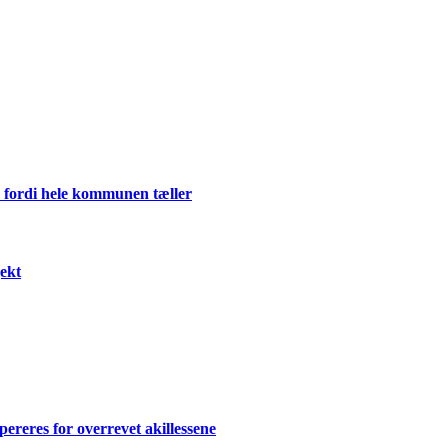
 fordi hele kommunen tæller
ekt
ereres for overrevet akillessene