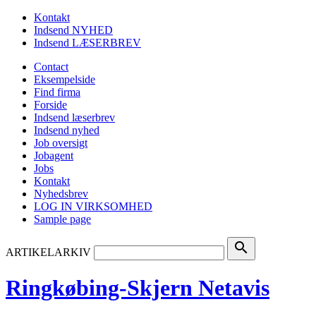
Kontakt
Indsend NYHED
Indsend LÆSERBREV
Contact
Eksempelside
Find firma
Forside
Indsend læserbrev
Indsend nyhed
Job oversigt
Jobagent
Jobs
Kontakt
Nyhedsbrev
LOG IN VIRKSOMHED
Sample page
search
ARTIKELARKIV
Ringkøbing-Skjern Netavis