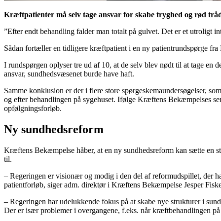
Kræftpatienter må selv tage ansvar for skabe tryghed og rød tr
”Efter endt behandling falder man totalt på gulvet. Det er et utroligt i
Sådan fortæller en tidligere kræftpatient i en ny patientrundspørge f
I rundspørgen oplyser tre ud af 10, at de selv blev nødt til at tage en
ansvar, sundhedsvæsenet burde have haft.
Samme konklusion er der i flere store spørgeskemaundersøgelser, som er 
og efter behandlingen på sygehuset. Ifølge Kræftens Bekæmpelses sene
opfølgningsforløb.
Ny sundhedsreform
Kræftens Bekæmpelse håber, at en ny sundhedsreform kan sætte en stop
til.
– Regeringen er visionær og modig i den del af reformudspillet, der h
patientforløb, siger adm. direktør i Kræftens Bekæmpelse Jesper Fiske
– Regeringen har udelukkende fokus på at skabe nye strukturer i sundh
Der er især problemer i overgangene, f.eks. når kræftbehandlingen på sy