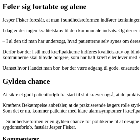
Føler sig fortabte og alene
Jesper Fisker foreslår, at man i sundhedsreformen indfører tænkninge
I dag er der ingen kvalitetskrav til den kommunale indsats. Og der er i
– I al den tid man har undersøgt, hvad patienterne selv synes om deres f
Derfor bør der i stil med kræftpakkerne indføres kvalitetskrav og bind
kommunerne skal tilbyde borgere, som har haft kræft eller lever med 
Uanset hvor i landet man bor, bør der være adgang til gode, ensartede 
Gylden chance
At sikre et godt patientforløb fra start til slut kræver også, at de prak
Kræftens Bekæmpelse anbefaler, at de praktiserende lægers rolle styr
Som det er nu, kommer patienter med klare alarmsymptomer i kræftpak
– Sundhedsreformen er en gylden chance for politikerne til at designe 
sygdomsforløb, fastslår Jesper Fisker.­­­­­­­­­­­­
Kommentarer