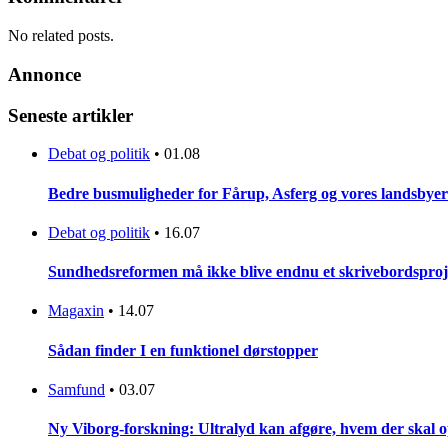
No related posts.
Annonce
Seneste artikler
Debat og politik
•
01.08
Bedre busmuligheder for Fårup, Asferg og vores landsbyer
Debat og politik
•
16.07
Sundhedsreformen må ikke blive endnu et skrivebordsproj
Magaxin
•
14.07
Sådan finder I en funktionel dørstopper
Samfund
•
03.07
Ny Viborg-forskning: Ultralyd kan afgøre, hvem der skal op