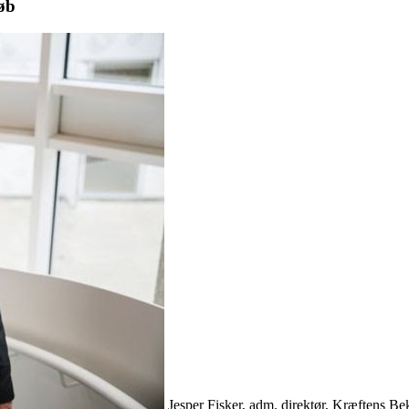
øb
Jesper Fisker, adm. direktør, Kræftens B