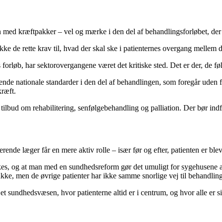
n med kræftpakker – vel og mærke i den del af behandlingsforløbet, der
kke de rette krav til, hvad der skal ske i patienternes overgang mellem 
orløb, har sektorovergangene været det kritiske sted. Det er der, de føle
ende nationale standarder i den del af behandlingen, som foregår uden fo
kræft.
tilbud om rehabilitering, senfølgebehandling og palliation. Der bør ind
tiserende læger får en mere aktiv rolle – især før og efter, patienten er bl
kes, og at man med en sundhedsreform gør det umuligt for sygehusene a
ke, men de øvrige patienter har ikke samme snorlige vej til behandling
et sundhedsvæsen, hvor patienterne altid er i centrum, og hvor alle er s