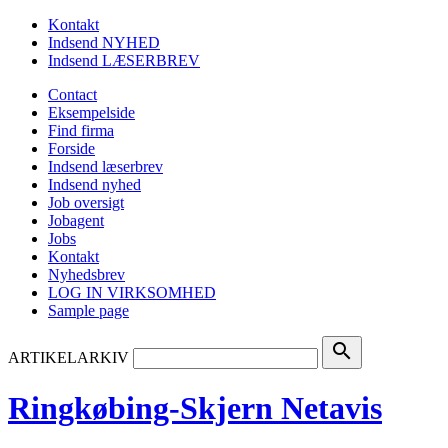
Kontakt
Indsend NYHED
Indsend LÆSERBREV
Contact
Eksempelside
Find firma
Forside
Indsend læserbrev
Indsend nyhed
Job oversigt
Jobagent
Jobs
Kontakt
Nyhedsbrev
LOG IN VIRKSOMHED
Sample page
search
ARTIKELARKIV
Ringkøbing-Skjern Netavis