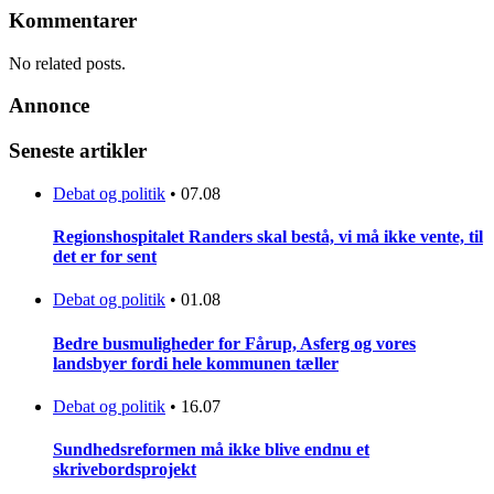
Kommentarer
No related posts.
Annonce
Seneste artikler
Debat og politik
•
07.08
Regionshospitalet Randers skal bestå, vi må ikke vente, til
det er for sent
Debat og politik
•
01.08
Bedre busmuligheder for Fårup, Asferg og vores
landsbyer fordi hele kommunen tæller
Debat og politik
•
16.07
Sundhedsreformen må ikke blive endnu et
skrivebordsprojekt