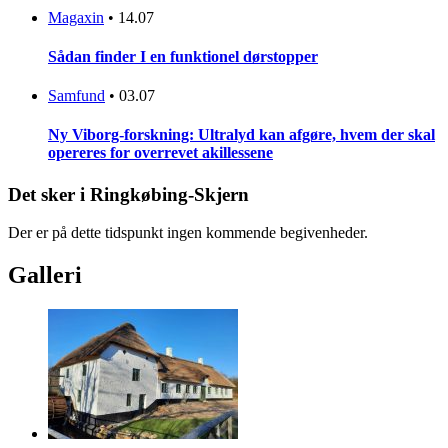
Magaxin
•
14.07
Sådan finder I en funktionel dørstopper
Samfund
•
03.07
Ny Viborg-forskning: Ultralyd kan afgøre, hvem der skal
opereres for overrevet akillessene
Det sker i Ringkøbing-Skjern
Der er på dette tidspunkt ingen kommende begivenheder.
Galleri