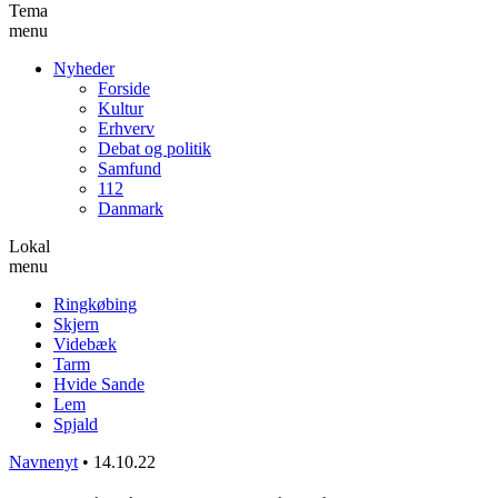
Tema
menu
Nyheder
Forside
Kultur
Erhverv
Debat og politik
Samfund
112
Danmark
Lokal
menu
Ringkøbing
Skjern
Videbæk
Tarm
Hvide Sande
Lem
Spjald
Navnenyt
•
14.10.22