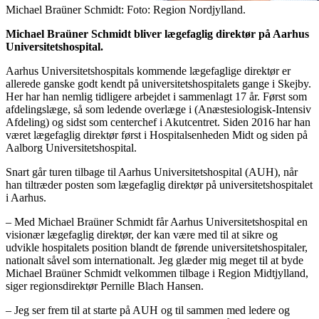
Michael Braüner Schmidt: Foto: Region Nordjylland.
Michael Braüner Schmidt bliver lægefaglig direktør på Aarhus
Universitetshospital.
Aarhus Universitetshospitals kommende lægefaglige direktør er
allerede ganske godt kendt på universitetshospitalets gange i Skejby.
Her har han nemlig tidligere arbejdet i sammenlagt 17 år. Først som
afdelingslæge, så som ledende overlæge i (Anæstesiologisk-Intensiv
Afdeling) og sidst som centerchef i Akutcentret. Siden 2016 har han
været lægefaglig direktør først i Hospitalsenheden Midt og siden på
Aalborg Universitetshospital.
Snart går turen tilbage til Aarhus Universitetshospital (AUH), når
han tiltræder posten som lægefaglig direktør på universitetshospitalet
i Aarhus.
– Med Michael Braüner Schmidt får Aarhus Universitetshospital en
visionær lægefaglig direktør, der kan være med til at sikre og
udvikle hospitalets position blandt de førende universitetshospitaler,
nationalt såvel som internationalt. Jeg glæder mig meget til at byde
Michael Braüner Schmidt velkommen tilbage i Region Midtjylland,
siger regionsdirektør Pernille Blach Hansen.
– Jeg ser frem til at starte på AUH og til sammen med ledere og