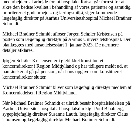
medarbejdere at arbejde for, at hospitalet fortsat går forrest for at
sikre den bedste kvalitet i behandling af vores patienter og samtidig
prioriterer et godt arbejds- og læringsmiljø, siger kommende
lægefaglig direktør på Aarhus Universitetshospital Michael Braüner
Schmidt.
Michael Braüner Schmidt afløser Jørgen Schøler Kristensen på
posten som lægefaglig direktør på Aarhus Universitetshospital. Der
planlægges med ansættelsesstart 1. januar 2023. De nærmere
detaljer afklares.
Jørgen Schøler Kristensen er i øjeblikket konstitueret
koncerndirektør i Region Midtjylland og har tidligere meldt ud, at
han ønsker at gå på pension, når hans opgave som konstitueret
koncerndirektør slutter.
Michael Braüner Schmidt bliver som lægefaglig direktør medlem af
Koncernledelsen i Region Midtjylland.
Når Michael Braüner Schmidt er tiltrådt består hospitalsledelsen på
Aarhus Universitetshospital af hospitalsdirektør Poul Blaabjerg,
sygeplejefaglig direktør Susanne Lauth, lægefaglig direktør Claus
Thomsen og lægefaglig direktør Michael Braüner Schmidt.