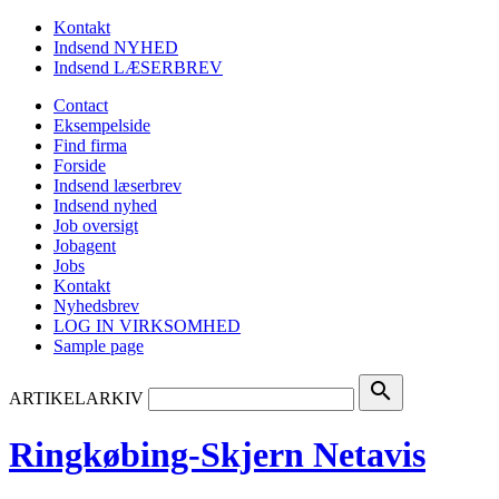
Kontakt
Indsend NYHED
Indsend LÆSERBREV
Contact
Eksempelside
Find firma
Forside
Indsend læserbrev
Indsend nyhed
Job oversigt
Jobagent
Jobs
Kontakt
Nyhedsbrev
LOG IN VIRKSOMHED
Sample page
search
ARTIKELARKIV
Ringkøbing-Skjern Netavis