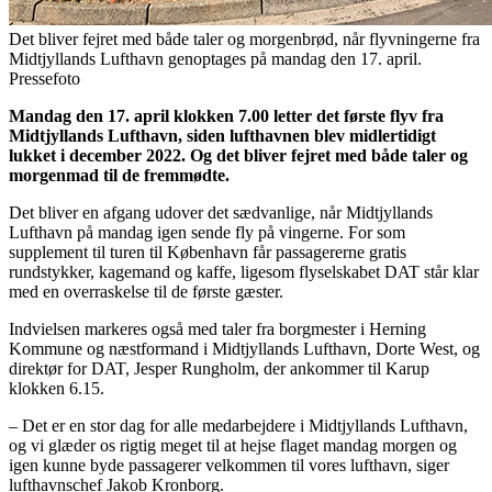
Det bliver fejret med både taler og morgenbrød, når flyvningerne fra
Midtjyllands Lufthavn genoptages på mandag den 17. april.
Pressefoto
Mandag den 17. april klokken 7.00 letter det første flyv fra
Midtjyllands Lufthavn, siden lufthavnen blev midlertidigt
lukket i december 2022. Og det bliver fejret med både taler og
morgenmad til de fremmødte.
Det bliver en afgang udover det sædvanlige, når Midtjyllands
Lufthavn på mandag igen sende fly på vingerne. For som
supplement til turen til København får passagererne gratis
rundstykker, kagemand og kaffe, ligesom flyselskabet DAT står klar
med en overraskelse til de første gæster.
Indvielsen markeres også med taler fra borgmester i Herning
Kommune og næstformand i Midtjyllands Lufthavn, Dorte West, og
direktør for DAT, Jesper Rungholm, der ankommer til Karup
klokken 6.15.
– Det er en stor dag for alle medarbejdere i Midtjyllands Lufthavn,
og vi glæder os rigtig meget til at hejse flaget mandag morgen og
igen kunne byde passagerer velkommen til vores lufthavn, siger
lufthavnschef Jakob Kronborg.