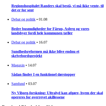
Regionshospitalet Randers skal bestå, vi må ikke vente, til
det er for sent
Debat og politik
•
01.08
Bedre busmuligheder for Fårup, Asferg og vores
landsbyer fordi hele kommunen tæller
Debat og politik
•
16.07
Sundhedsreformen må ikke blive endnu et
skrivebordsprojekt
Magaxin
•
14.07
Sådan finder I en funktionel dørstopper
Samfund
•
03.07
Ny Viborg-forskning: Ultralyd kan afgøre, hvem der skal
opereres for overrevet akillessene