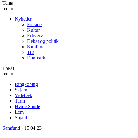
Tema
menu
Nyheder
Forside
Kultur
Erhverv
Debat og politik
Samfund
112
Danmark
Lokal
menu
Ringkøbing
Skjern
Videbæk
Tarm
Hvide Sande
Lem
Spjald
Samfund
•
15.04.23