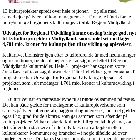
13 kulturprojekter spredt over hele regionen – og alle med
samarbejde på tværs af kommunegrænser – får støtte i årets første
udmøntning af regionens kulturpulje. Grafik: Region Midtjylland.
Udvalget for Regional Udvikling kunne onsdag bringe godt nyt
til 13 kulturprojekter i Midtjylland, som samlet set modtager
4,701 mio. kroner fra kulturpuljen til udvikling og oplevelser.
Kulturlivet blomstrer igen efter to udfordrende år med nedlukninger
og restriktioner, og det afspejler sig i ansøgningsfeltet til Region
Midtjyllands kulturmidler. Hele 51 projekter har søgt om støtte i
årets første af to ansøgningsrunder. Efter individuel gennemgang af
projekterne har Udvalget for Regional Udvikling udpeget 13
projekter, som i alt modtager 4,701 mio. kroner til kulturudvikling i
regionen.
– Kulturlivet har en fantastisk evne til at binde os sammen på tværs.
Det kan både gælde for modtagerne af kulturoplevelserne som
samles på tværs af geografi, baggrund og interesser, men det gælder
også i høj grad for de aktører, som går sammen som afsender på
kulturprojekter. Vi har et stærkt kulturliv i Region Midtjylland, og
det står endnu stærkere når der udvikles i samarbejde mellem
kulturaktører, kommuner og brancher – i nogle tilfælde ud over
landets grænser. Det kan vi se en stor opbakning til med de ansøgte