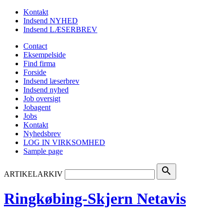
Kontakt
Indsend NYHED
Indsend LÆSERBREV
Contact
Eksempelside
Find firma
Forside
Indsend læserbrev
Indsend nyhed
Job oversigt
Jobagent
Jobs
Kontakt
Nyhedsbrev
LOG IN VIRKSOMHED
Sample page
search
ARTIKELARKIV
Ringkøbing-Skjern Netavis