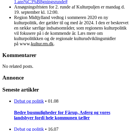
1.ans%C3%B8gningsrunde#
Ansøgningsfristen for 2. runde af Kulturpuljen er mandag d.
19. september kl. 12:00.
Region Midtjylland vedtog i sommeren 2020 en ny
kulturpolitik, der gælder til og med år 2024. I den er beskrevet
en række særlige indsatsområder, som regionens kulturpolitik
vil fokusere på i de kommende år. Læs mere om
kulturpolitikken og de regionale kulturudviklingsmidler
på www.
kultur.rm.dk
.
Kommentarer
No related posts.
Annonce
Seneste artikler
Debat og politik
•
01.08
Bedre busmuligheder for Fårup, Asferg og vores
landsbyer fordi hele kommunen tæller
Debat og politik
•
16.07