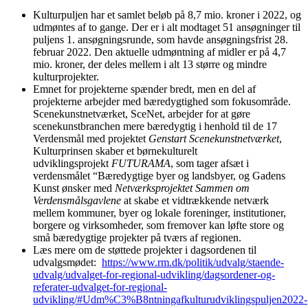
Kulturpuljen har et samlet beløb på 8,7 mio. kroner i 2022, og
udmøntes af to gange. Der er i alt modtaget 51 ansøgninger til
puljens 1. ansøgningsrunde, som havde ansøgningsfrist 28.
februar 2022. Den aktuelle udmøntning af midler er på 4,7
mio. kroner, der deles mellem i alt 13 større og mindre
kulturprojekter.
Emnet for projekterne spænder bredt, men en del af
projekterne arbejder med bæredygtighed som fokusområde.
Scenekunstnetværket, SceNet, arbejder for at gøre
scenekunstbranchen mere bæredygtig i henhold til de 17
Verdensmål med projektet
Genstart Scenekunstnetværket
,
Kulturprinsen skaber et børnekulturelt
udviklingsprojekt
FUTURAMA
, som tager afsæt i
verdensmålet “Bæredygtige byer og landsbyer, og Gadens
Kunst ønsker med
Netværksprojektet Sammen om
Verdensmålsgavlene
at skabe et vidtrækkende netværk
mellem kommuner, byer og lokale foreninger, institutioner,
borgere og virksomheder, som fremover kan løfte store og
små bæredygtige projekter på tværs af regionen.
Læs mere om de støttede projekter i dagsordenen til
udvalgsmødet:
https://www.rm.dk/politik/udvalg/staende-
udvalg/udvalget-for-regional-udvikling/dagsordener-og-
referater-udvalget-for-regional-
udvikling/#Udm%C3%B8ntningafkulturudviklingspuljen2022-