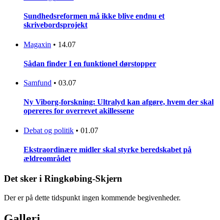
Sundhedsreformen må ikke blive endnu et
skrivebordsprojekt
Magaxin
•
14.07
Sådan finder I en funktionel dørstopper
Samfund
•
03.07
Ny Viborg-forskning: Ultralyd kan afgøre, hvem der skal
opereres for overrevet akillessene
Debat og politik
•
01.07
Ekstraordinære midler skal styrke beredskabet på
ældreområdet
Det sker i Ringkøbing-Skjern
Der er på dette tidspunkt ingen kommende begivenheder.
Galleri