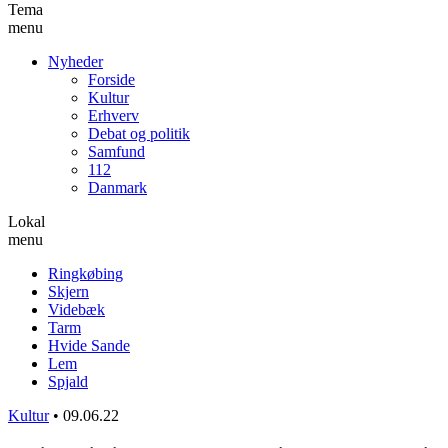
Tema
menu
Nyheder
Forside
Kultur
Erhverv
Debat og politik
Samfund
112
Danmark
Lokal
menu
Ringkøbing
Skjern
Videbæk
Tarm
Hvide Sande
Lem
Spjald
Kultur
•
09.06.22