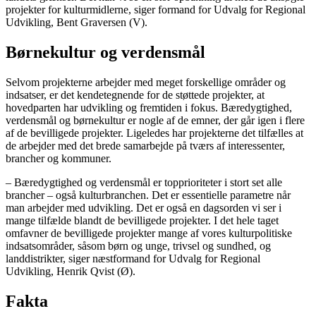
projekter for kulturmidlerne, siger formand for Udvalg for Regional
Udvikling, Bent Graversen (V).
Børnekultur og verdensmål
Selvom projekterne arbejder med meget forskellige områder og
indsatser, er det kendetegnende for de støttede projekter, at
hovedparten har udvikling og fremtiden i fokus. Bæredygtighed,
verdensmål og børnekultur er nogle af de emner, der går igen i flere
af de bevilligede projekter. Ligeledes har projekterne det tilfælles at
de arbejder med det brede samarbejde på tværs af interessenter,
brancher og kommuner.
– Bæredygtighed og verdensmål er topprioriteter i stort set alle
brancher – også kulturbranchen. Det er essentielle parametre når
man arbejder med udvikling. Det er også en dagsorden vi ser i
mange tilfælde blandt de bevilligede projekter. I det hele taget
omfavner de bevilligede projekter mange af vores kulturpolitiske
indsatsområder, såsom børn og unge, trivsel og sundhed, og
landdistrikter, siger næstformand for Udvalg for Regional
Udvikling, Henrik Qvist (Ø).
Fakta