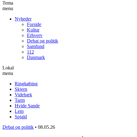
Tema
menu
Nyheder
Forside
Kultur
Erhverv
Debat og politik
Samfund
112
Danmark
Lokal
menu
Ringkøbing
Skjern
Videbæk
Tarm
Hvide Sande
Lem
Spjald
Debat og politik
•
08.05.26