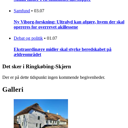
Samfund
•
03.07
Ny Viborg-forskning: Ultralyd kan afgøre, hvem der skal
opereres for overrevet akillessene
Debat og politik
•
01.07
Ekstraordinære midler skal styrke beredskabet på
ældreområdet
Det sker i Ringkøbing-Skjern
Der er på dette tidspunkt ingen kommende begivenheder.
Galleri