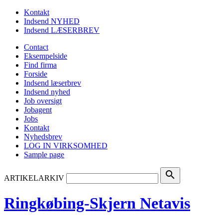
Kontakt
Indsend NYHED
Indsend LÆSERBREV
Contact
Eksempelside
Find firma
Forside
Indsend læserbrev
Indsend nyhed
Job oversigt
Jobagent
Jobs
Kontakt
Nyhedsbrev
LOG IN VIRKSOMHED
Sample page
search
ARTIKELARKIV
Ringkøbing-Skjern Netavis