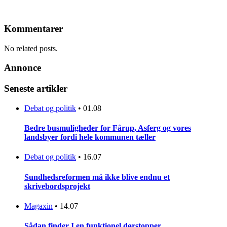
Kommentarer
No related posts.
Annonce
Seneste artikler
Debat og politik
•
01.08
Bedre busmuligheder for Fårup, Asferg og vores
landsbyer fordi hele kommunen tæller
Debat og politik
•
16.07
Sundhedsreformen må ikke blive endnu et
skrivebordsprojekt
Magaxin
•
14.07
Sådan finder I en funktionel dørstopper