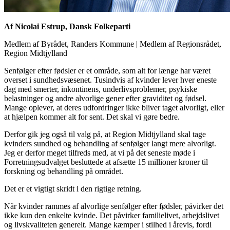
Af Nicolai Estrup, Dansk Folkeparti
Medlem af Byrådet, Randers Kommune
|
Medlem af Regionsrådet,
Region Midtjylland
Senfølger efter fødsler er et område, som alt for længe har været
overset i sundhedsvæsenet. Tusindvis af kvinder lever hver eneste
dag med smerter, inkontinens, underlivsproblemer, psykiske
belastninger og andre alvorlige gener efter graviditet og fødsel.
Mange oplever, at deres udfordringer ikke bliver taget alvorligt, eller
at hjælpen kommer alt for sent. Det skal vi gøre bedre.
Derfor gik jeg også til valg på, at Region Midtjylland skal tage
kvinders sundhed og behandling af senfølger langt mere alvorligt.
Jeg er derfor meget tilfreds med, at vi på det seneste møde i
Forretningsudvalget besluttede at afsætte 15 millioner kroner til
forskning og behandling på området.
Det er et vigtigt skridt i den rigtige retning.
Når kvinder rammes af alvorlige senfølger efter fødsler, påvirker det
ikke kun den enkelte kvinde. Det påvirker familielivet, arbejdslivet
og livskvaliteten generelt. Mange kæmper i stilhed i årevis, fordi