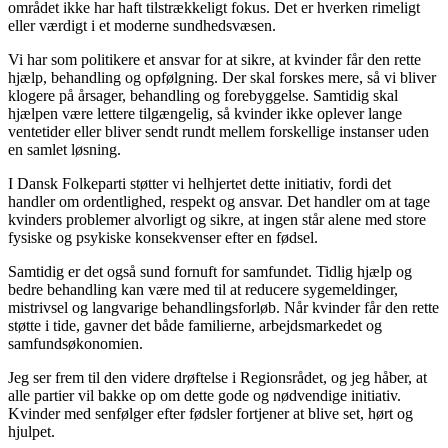
området ikke har haft tilstrækkeligt fokus. Det er hverken rimeligt
eller værdigt i et moderne sundhedsvæsen.
Vi har som politikere et ansvar for at sikre, at kvinder får den rette
hjælp, behandling og opfølgning. Der skal forskes mere, så vi bliver
klogere på årsager, behandling og forebyggelse. Samtidig skal
hjælpen være lettere tilgængelig, så kvinder ikke oplever lange
ventetider eller bliver sendt rundt mellem forskellige instanser uden
en samlet løsning.
I Dansk Folkeparti støtter vi helhjertet dette initiativ, fordi det
handler om ordentlighed, respekt og ansvar. Det handler om at tage
kvinders problemer alvorligt og sikre, at ingen står alene med store
fysiske og psykiske konsekvenser efter en fødsel.
Samtidig er det også sund fornuft for samfundet. Tidlig hjælp og
bedre behandling kan være med til at reducere sygemeldinger,
mistrivsel og langvarige behandlingsforløb. Når kvinder får den rette
støtte i tide, gavner det både familierne, arbejdsmarkedet og
samfundsøkonomien.
Jeg ser frem til den videre drøftelse i Regionsrådet, og jeg håber, at
alle partier vil bakke op om dette gode og nødvendige initiativ.
Kvinder med senfølger efter fødsler fortjener at blive set, hørt og
hjulpet.