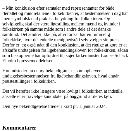
– Min konklusion efter samtaler med repræsentanter for både
flertallet og mindretallene i folkekirken er, at bestemmelsen i dag har
mere symbolsk end praktisk betydning for folkekirken. Og
selvfølgelig skal der være ligestilling mellem mænd og kvinder i
folkekirken på samme måde som i andre dele af det danske
samfund. Det ændrer ikke på, at vi fortsat har en rummelig
folkekirke, hvor det enkelte menighedsråd selv vælger sin præst.
Derfor er jeg også nået til den konklusion, at det rigtige at gøre er at
afskaffe undtagelsen fra ligebehandlingsloven for folkekirken, sådan
som biskopperne har opfordret til, siger kirkeminister Louise Schack
Elholm i pressemeddelelsen.
Hun udsteder nu en ny bekendtgørelse, som ophæver
undtagelsesbestemmelsen fra ligebehandlingsloven, hvad angår
præstestillinger i folkekirken.
Det vil herefter ikke længere være lovligt i folkekirken at indstille,
ansætte eller fravælge kandidater på baggrund af deres køn.
Den nye bekendtgørelse træder i kraft pr. 1. januar 2024.
Kommentarer