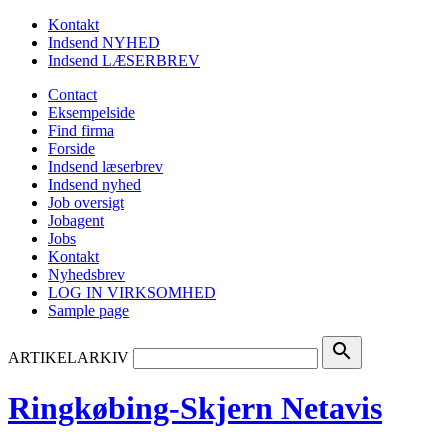
Kontakt
Indsend NYHED
Indsend LÆSERBREV
Contact
Eksempelside
Find firma
Forside
Indsend læserbrev
Indsend nyhed
Job oversigt
Jobagent
Jobs
Kontakt
Nyhedsbrev
LOG IN VIRKSOMHED
Sample page
search
ARTIKELARKIV
Ringkøbing-Skjern Netavis