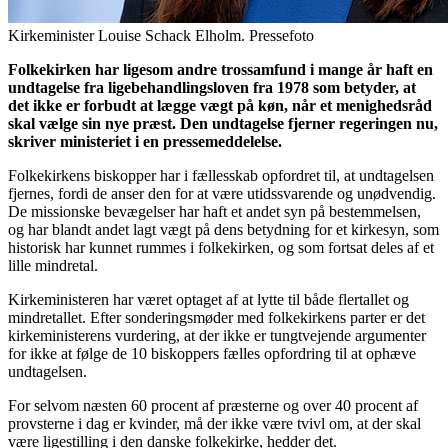
Kirkeminister Louise Schack Elholm. Pressefoto
Folkekirken har ligesom andre trossamfund i mange år haft en
undtagelse fra ligebehandlingsloven fra 1978 som betyder, at
det ikke er forbudt at lægge vægt på køn, når et menighedsråd
skal vælge sin nye præst. Den undtagelse fjerner regeringen nu,
skriver ministeriet i en pressemeddelelse.
Folkekirkens biskopper har i fællesskab opfordret til, at undtagelsen
fjernes, fordi de anser den for at være utidssvarende og unødvendig.
De missionske bevægelser har haft et andet syn på bestemmelsen,
og har blandt andet lagt vægt på dens betydning for et kirkesyn, som
historisk har kunnet rummes i folkekirken, og som fortsat deles af et
lille mindretal.
Kirkeministeren har været optaget af at lytte til både flertallet og
mindretallet. Efter sonderingsmøder med folkekirkens parter er det
kirkeministerens vurdering, at der ikke er tungtvejende argumenter
for ikke at følge de 10 biskoppers fælles opfordring til at ophæve
undtagelsen.
For selvom næsten 60 procent af præsterne og over 40 procent af
provsterne i dag er kvinder, må der ikke være tvivl om, at der skal
være ligestilling i den danske folkekirke, hedder det.