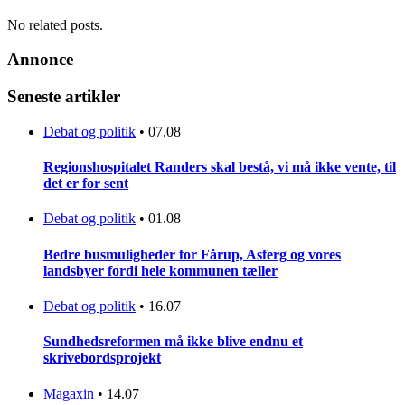
No related posts.
Annonce
Seneste artikler
Debat og politik
•
07.08
Regionshospitalet Randers skal bestå, vi må ikke vente, til
det er for sent
Debat og politik
•
01.08
Bedre busmuligheder for Fårup, Asferg og vores
landsbyer fordi hele kommunen tæller
Debat og politik
•
16.07
Sundhedsreformen må ikke blive endnu et
skrivebordsprojekt
Magaxin
•
14.07