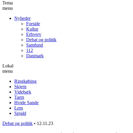
Tema
menu
Nyheder
Forside
Kultur
Erhverv
Debat og politik
Samfund
112
Danmark
Lokal
menu
Ringkøbing
Skjern
Videbæk
Tarm
Hvide Sande
Lem
Spjald
Debat og politik
•
12.11.23