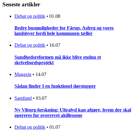
Seneste artikler
Debat og politik
•
01.08
Bedre busmuligheder for Fårup, Asferg og vores
landsbyer fordi hele kommunen tæller
Debat og politik
•
16.07
Sundhedsreformen må ikke blive endnu et
skrivebordsprojekt
Magaxin
•
14.07
Sådan finder I en funktionel dørstopper
Samfund
•
03.07
Ny Viborg-forskning: Ultralyd kan afgøre, hvem der skal
opereres for overrevet akillessene
Debat og politik
•
01.07