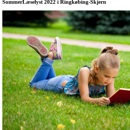
SommerLæselyst 2022 i Ringkøbing-Skjern