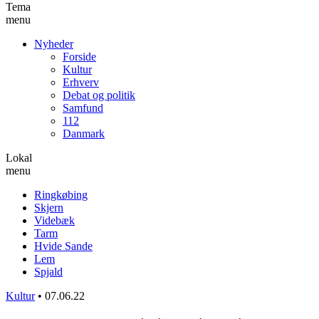
Tema
menu
Nyheder
Forside
Kultur
Erhverv
Debat og politik
Samfund
112
Danmark
Lokal
menu
Ringkøbing
Skjern
Videbæk
Tarm
Hvide Sande
Lem
Spjald
Kultur
•
07.06.22