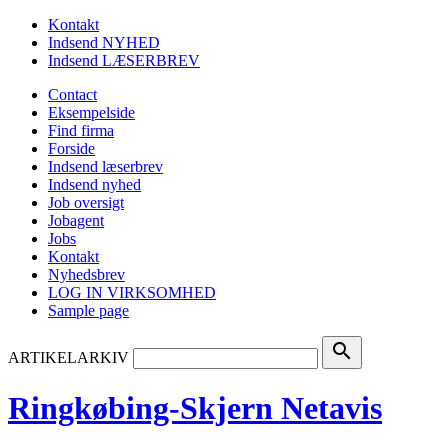
Kontakt
Indsend NYHED
Indsend LÆSERBREV
Contact
Eksempelside
Find firma
Forside
Indsend læserbrev
Indsend nyhed
Job oversigt
Jobagent
Jobs
Kontakt
Nyhedsbrev
LOG IN VIRKSOMHED
Sample page
search
ARTIKELARKIV
Ringkøbing-Skjern Netavis