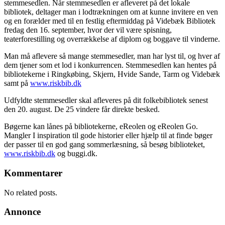
stemmesedlen. Når stemmesedlen er afleveret på det lokale
bibliotek, deltager man i lodtrækningen om at kunne invitere en ven
og en forælder med til en festlig eftermiddag på Videbæk Bibliotek
fredag den 16. september, hvor der vil være spisning,
teaterforestilling og overrækkelse af diplom og boggave til vinderne.
Man må aflevere så mange stemmesedler, man har lyst til, og hver af
dem tjener som et lod i konkurrencen. Stemmesedlen kan hentes på
bibliotekerne i Ringkøbing, Skjern, Hvide Sande, Tarm og Videbæk
samt på
www.riskbib.dk
Udfyldte stemmesedler skal afleveres på dit folkebibliotek senest
den 20. august. De 25 vindere får direkte besked.
Bøgerne kan lånes på bibliotekerne, eReolen og eReolen Go.
Mangler I inspiration til gode historier eller hjælp til at finde bøger
der passer til en god gang sommerlæsning, så besøg biblioteket,
www.riskbib.dk
og buggi.dk.
Kommentarer
No related posts.
Annonce