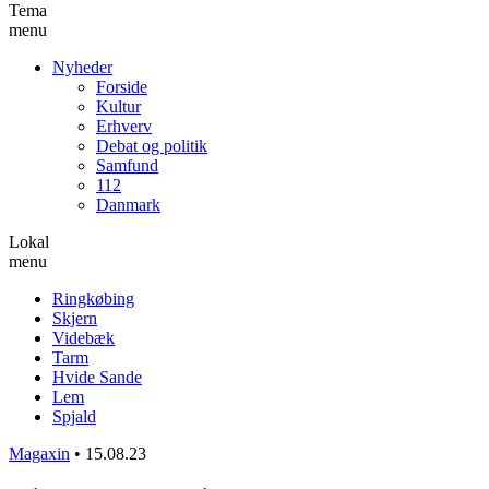
Tema
menu
Nyheder
Forside
Kultur
Erhverv
Debat og politik
Samfund
112
Danmark
Lokal
menu
Ringkøbing
Skjern
Videbæk
Tarm
Hvide Sande
Lem
Spjald
Magaxin
•
15.08.23