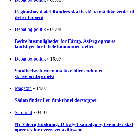
Regionshospitalet Randers skal bestå, vi må ikke vente, til
det er for sent
Debat og politik
•
01.08
Bedre busmuligheder for Fårup, Asferg og vores
landsbyer fordi hele kommunen tæller
Debat og politik
•
16.07
Sundhedsreformen må ikke blive endnu et
skrivebordsprojekt
Magaxin
•
14.07
Sådan finder I en funktionel dørstopper
Samfund
•
03.07
Ny Viborg-forskning: Ultralyd kan afgøre, hvem der skal
opereres for overrevet akillessene