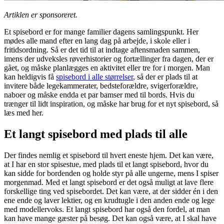
Artiklen er sponsoreret.
Et spisebord er for mange familier dagens samlingspunkt. Her
mødes alle mand efter en lang dag på arbejde, i skole eller i
fritidsordning. Så er det tid til at indtage aftensmaden sammen,
imens der udveksles røverhistorier og fortællinger fra dagen, der er
gået, og måske planlægges en aktivitet eller tre for i morgen. Man
kan heldigvis få
spisebord i alle størrelser
, så der er plads til at
invitere både legekammerater, bedsteforældre, svigerforældre,
naboer og måske endda et par bamser med til bords. Hvis du
trænger til lidt inspiration, og måske har brug for et nyt spisebord, så
læs med her.
Et langt spisebord med plads til alle
Der findes nemlig et spisebord til hvert eneste hjem. Det kan være,
at I har en stor spisestue, med plads til et langt spisebord, hvor du
kan sidde for bordenden og holde styr på alle ungerne, mens I spiser
morgenmad. Med et langt spisebord er det også muligt at lave flere
forskellige ting ved spisebordet. Det kan være, at der sidder én i den
ene ende og laver lektier, og en krudtugle i den anden ende og lege
med modellervoks. Et langt spisebord har også den fordel, at man
kan have mange gæster på besøg. Det kan også være, at I skal have