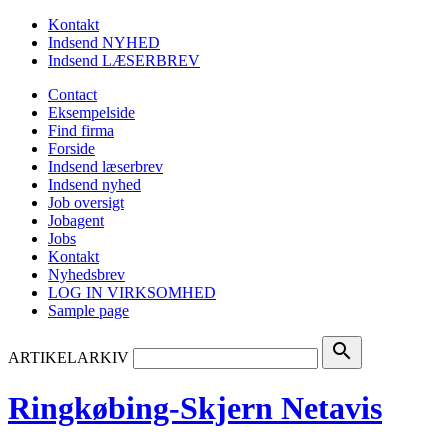
Kontakt
Indsend NYHED
Indsend LÆSERBREV
Contact
Eksempelside
Find firma
Forside
Indsend læserbrev
Indsend nyhed
Job oversigt
Jobagent
Jobs
Kontakt
Nyhedsbrev
LOG IN VIRKSOMHED
Sample page
search
ARTIKELARKIV
Ringkøbing-Skjern Netavis