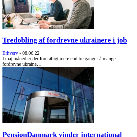
Tredobling af fordrevne ukrainere i job
Erhverv
•
08.06.22
I maj måned er der foreløbigt mere end tre gange så mange
fordrevne ukraine…
PensionDanmark vinder international