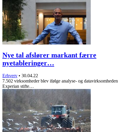
Nye tal afslører markant færre
nyetableringer…
Erhverv
•
30.04.22
7.502 virksomheder blev ifølge analyse- og datavirksomheden
Experian stifte…