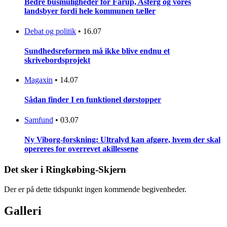
Bedre busmuligheder for Fårup, Asferg og vores
landsbyer fordi hele kommunen tæller
Debat og politik
•
16.07
Sundhedsreformen må ikke blive endnu et
skrivebordsprojekt
Magaxin
•
14.07
Sådan finder I en funktionel dørstopper
Samfund
•
03.07
Ny Viborg-forskning: Ultralyd kan afgøre, hvem der skal
opereres for overrevet akillessene
Det sker i Ringkøbing-Skjern
Der er på dette tidspunkt ingen kommende begivenheder.
Galleri