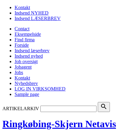
Kontakt
Indsend NYHED
Indsend LÆSERBREV
Contact
Eksempelside
Find firma
Forside
Indsend læserbrev
Indsend nyhed
Job oversigt
Jobagent
Jobs
Kontakt
Nyhedsbrev
LOG IN VIRKSOMHED
Sample page
search
ARTIKELARKIV
Ringkøbing-Skjern Netavis