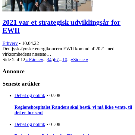
2021 var et strategisk udviklingsår for
EWII
Erhverv
•
10.04.22
Den jysk-fynske energikoncern EWII kom ud af 2021 med
virksomhedens næststø…
Side 5 af 12
« Første
«
...
3
4
5
6
7
...
10
...
»
Sidste »
Annonce
Seneste artikler
Debat og politik
•
07.08
Regionshospitalet Randers skal bestå, vi må ikke vente, til
det er for sent
Debat og politik
•
01.08