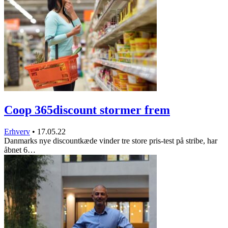
Coop 365discount stormer frem
Erhverv
•
17.05.22
Danmarks nye discountkæde vinder tre store pris-test på stribe, har
åbnet 6…