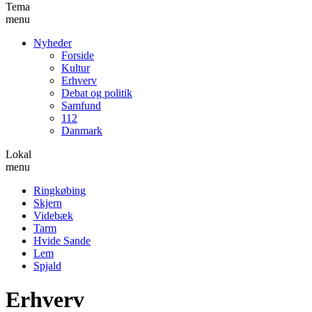
Tema
menu
Nyheder
Forside
Kultur
Erhverv
Debat og politik
Samfund
112
Danmark
Lokal
menu
Ringkøbing
Skjern
Videbæk
Tarm
Hvide Sande
Lem
Spjald
Erhverv