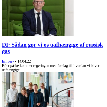
DI: Sådan gør vi os uafhængige af russisk
gas
Erhverv
•
14.04.22
Efter påske kommer regeringen med forslag til, hvordan vi bliver
uafhængige…