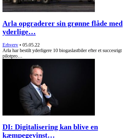
Arla opgraderer sin grønne flåde med
yderlige…
Erhverv
•
05.05.22
Arla har bestilt yderligere 10 biogaslastbiler efter et succesrigt
pilotpro…
DI: Digitalisering kan blive en
kæmpegevinst…