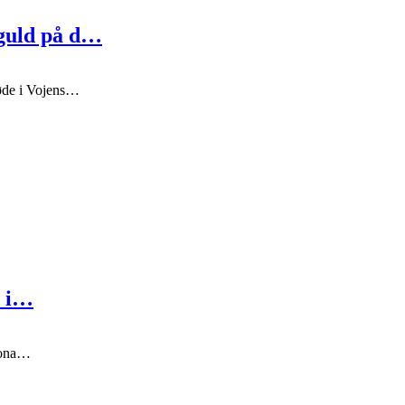
guld på d…
øde i Vojens…
e i…
 Jona…