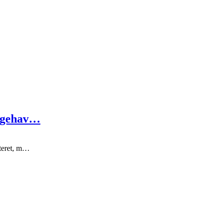
ingehav…
eteret, m…