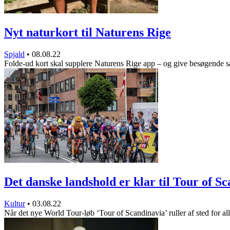
Nyt naturkort til Naturens Rige
Spjald
•
08.08.22
Folde-ud kort skal supplere Naturens Rige app – og give besøgende
Det danske landshold er klar til Tour of 
Kultur
•
03.08.22
Når det nye World Tour-løb ‘Tour of Scandinavia’ ruller af sted for a