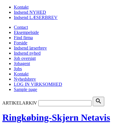
Kontakt
Indsend NYHED
Indsend LÆSERBREV
Contact
Eksempelside
Find firma
Forside
Indsend læserbrev
Indsend nyhed
Job oversigt
Jobagent
Jobs
Kontakt
Nyhedsbrev
LOG IN VIRKSOMHED
Sample page
search
ARTIKELARKIV
Ringkøbing-Skjern Netavis