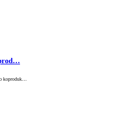
oprod…
 to koproduk…