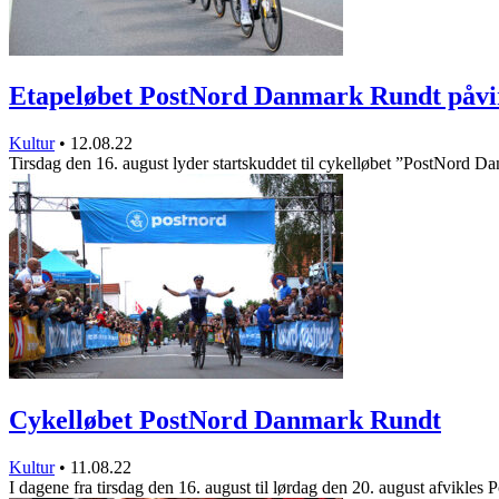
Etapeløbet PostNord Danmark Rundt påv
Kultur
•
12.08.22
Tirsdag den 16. august lyder startskuddet til cykelløbet ”PostNord
Cykelløbet PostNord Danmark Rundt
Kultur
•
11.08.22
I dagene fra tirsdag den 16. august til lørdag den 20. august afvikles