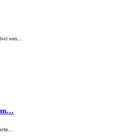
 såvel som…
Scan…
llerfø…