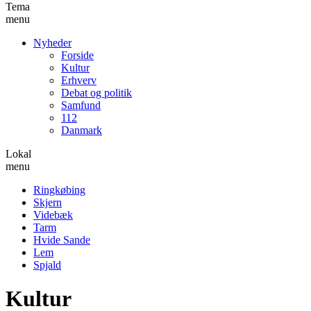
Tema
menu
Nyheder
Forside
Kultur
Erhverv
Debat og politik
Samfund
112
Danmark
Lokal
menu
Ringkøbing
Skjern
Videbæk
Tarm
Hvide Sande
Lem
Spjald
Kultur