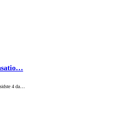
nsatio…
sidste 4 da…