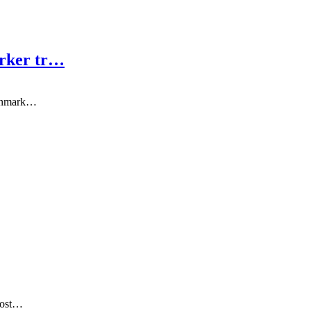
irker tr…
 Danmark…
 Post…