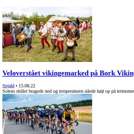
Veloverstået vikingemarked på Bork Vik
Spjald
•
15.08.22
Solens stråler bragede ned og temperaturen nåede højt op på termom