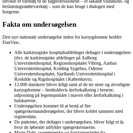
udvikle et værktøj til de fagprofessionelle – et såkaldt visitations- og
beslutningsstøtteværktøj – som de kan bruge i dialogen med
borgerne.
Fakta om undersøgelsen
Den nye nationale undersøgelse inden for karsygdomme hedder
DanVasc.
Alle karkirurgiske hospitalsafdelinger deltager i undersøgelsen
(dvs. de karkirurgiske afdelinger på Aalborg
Universitetshospital, Regionshospitalet Viborg, Aarhus
Universitetshospital, Kolding Sygehus, Odense
Universitetshospitalet, Sjællands Universitetshospital i
Roskilde og Rigshospitalet i København).
12.000 danskere bliver årligt ramt af de tre store og alvorligste
karsygdomme – henholdsvis åreforkalkning i benene,
udposning på legemspulsåre i maven eller åreforkalkning i
halskarrene.
Undersøgelsen kommer til at bestå af fire
spørgeskemaundersøgelser, der bliver koblet sammen med
registerdata.
De patienter, der deltager i undersøgelsen, bliver fulgt et år,
hvor de løbende udfylder spørgeskemaerne.
Marie Dahl, sygeplejerske og forskningsleder fra