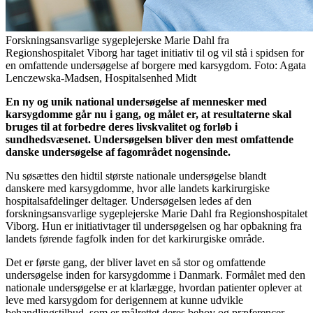
Forskningsansvarlige sygeplejerske Marie Dahl fra
Regionshospitalet Viborg har taget initiativ til og vil stå i spidsen for
en omfattende undersøgelse af borgere med karsygdom. Foto: Agata
Lenczewska-Madsen, Hospitalsenhed Midt
En ny og unik national undersøgelse af mennesker med
karsygdomme går nu i gang, og målet er, at resultaterne skal
bruges til at forbedre deres livskvalitet og forløb i
sundhedsvæsenet. Undersøgelsen bliver den mest omfattende
danske undersøgelse af fagområdet nogensinde.
Nu søsættes den hidtil største nationale undersøgelse blandt
danskere med karsygdomme, hvor alle landets karkirurgiske
hospitalsafdelinger deltager. Undersøgelsen ledes af den
forskningsansvarlige sygeplejerske Marie Dahl fra Regionshospitalet
Viborg. Hun er initiativtager til undersøgelsen og har opbakning fra
landets førende fagfolk inden for det karkirurgiske område.
Det er første gang, der bliver lavet en så stor og omfattende
undersøgelse inden for karsygdomme i Danmark. Formålet med den
nationale undersøgelse er at klarlægge, hvordan patienter oplever at
leve med karsygdom for derigennem at kunne udvikle
behandlingstilbud, som er målrettet deres behov og præferencer.