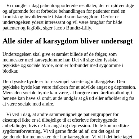
– Vi mangler i dag patientrapporterede resultater, der er nødvendige
og afgørende for at forbedre behandlingen for patienter med en
kronisk og invaliderende tilstand som karsygdom. Derfor er
undersøgelsen yderst interessant og vil være brugbar for både
patienter og fagfolk, siger Jacob Bundtz-Lilly.
Alle sider af karsygdom bliver undersøgt
Undersøgelsen skal give et samlet billede af de følger, som
mennesker med karsygdomme har. Det vil sige den fysiske,
psykiske og sociale byrde, som er forbundet med sygdomme i
blodkar.
Den fysiske byrde er for eksempel smerte og indlæggelse. Den
psykiske byrde kan være risikoen for at udvikle angst og depression.
Mens den sociale byrde kan være, at borgere med åreforkalkning i
benene kan have så ondt, at de undgår at gå ud eller afholder sig fra
at være sociale med andre.
– Vi ved i dag, at andre sammenlignelige patientgrupper for
eksempel ikke er så tilbøjelige til at efterleve forebyggende
anbefalinger, hvis de har angst og depression. Dette kan medføre
sygdomsforværring. Vi vil gerne finde ud af, om det også er
gældende for mennesker, der har karsygdom. Vi vil i det hele taget