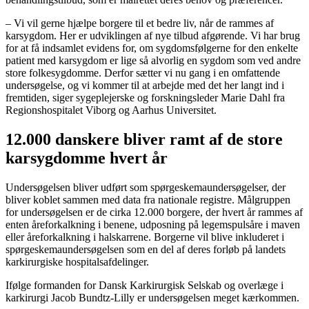
– Vi vil gerne hjælpe borgere til et bedre liv, når de rammes af
karsygdom. Her er udviklingen af nye tilbud afgørende. Vi har brug
for at få indsamlet evidens for, om sygdomsfølgerne for den enkelte
patient med karsygdom er lige så alvorlig en sygdom som ved andre
store folkesygdomme. Derfor sætter vi nu gang i en omfattende
undersøgelse, og vi kommer til at arbejde med det her langt ind i
fremtiden, siger sygeplejerske og forskningsleder Marie Dahl fra
Regionshospitalet Viborg og Aarhus Universitet.
12.000 danskere bliver ramt af de store
karsygdomme hvert år
Undersøgelsen bliver udført som spørgeskemaundersøgelser, der
bliver koblet sammen med data fra nationale registre. Målgruppen
for undersøgelsen er de cirka 12.000 borgere, der hvert år rammes af
enten åreforkalkning i benene, udposning på legemspulsåre i maven
eller åreforkalkning i halskarrene. Borgerne vil blive inkluderet i
spørgeskemaundersøgelsen som en del af deres forløb på landets
karkirurgiske hospitalsafdelinger.
Ifølge formanden for Dansk Karkirurgisk Selskab og overlæge i
karkirurgi Jacob Bundtz-Lilly er undersøgelsen meget kærkommen.