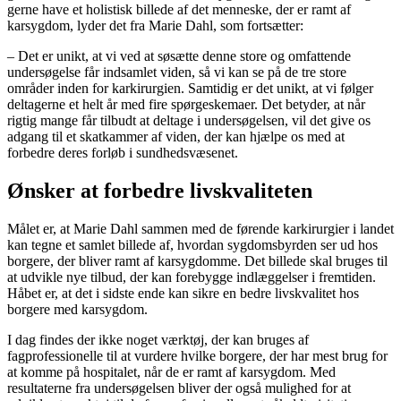
gerne have et holistisk billede af det menneske, der er ramt af
karsygdom, lyder det fra Marie Dahl, som fortsætter:
– Det er unikt, at vi ved at søsætte denne store og omfattende
undersøgelse får indsamlet viden, så vi kan se på de tre store
områder inden for karkirurgien. Samtidig er det unikt, at vi følger
deltagerne et helt år med fire spørgeskemaer. Det betyder, at når
rigtig mange får tilbudt at deltage i undersøgelsen, vil det give os
adgang til et skatkammer af viden, der kan hjælpe os med at
forbedre deres forløb i sundhedsvæsenet.
Ønsker at forbedre livskvaliteten
Målet er, at Marie Dahl sammen med de førende karkirurgier i landet
kan tegne et samlet billede af, hvordan sygdomsbyrden ser ud hos
borgere, der bliver ramt af karsygdomme. Det billede skal bruges til
at udvikle nye tilbud, der kan forebygge indlæggelser i fremtiden.
Håbet er, at det i sidste ende kan sikre en bedre livskvalitet hos
borgere med karsygdom.
I dag findes der ikke noget værktøj, der kan bruges af
fagprofessionelle til at vurdere hvilke borgere, der har mest brug for
at komme på hospitalet, når de er ramt af karsygdom. Med
resultaterne fra undersøgelsen bliver der også mulighed for at