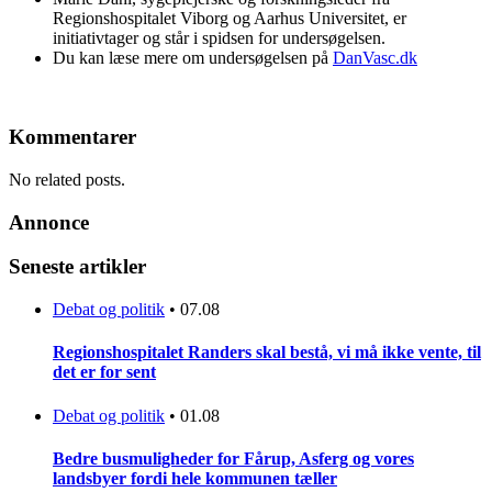
Regionshospitalet Viborg og Aarhus Universitet, er
initiativtager og står i spidsen for undersøgelsen.
Du kan læse mere om undersøgelsen på
DanVasc.dk
Kommentarer
No related posts.
Annonce
Seneste artikler
Debat og politik
•
07.08
Regionshospitalet Randers skal bestå, vi må ikke vente, til
det er for sent
Debat og politik
•
01.08
Bedre busmuligheder for Fårup, Asferg og vores
landsbyer fordi hele kommunen tæller