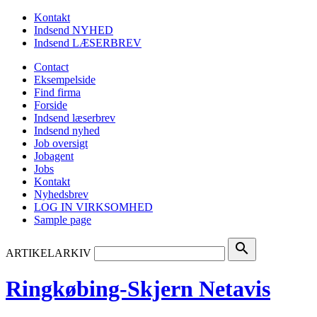
Kontakt
Indsend NYHED
Indsend LÆSERBREV
Contact
Eksempelside
Find firma
Forside
Indsend læserbrev
Indsend nyhed
Job oversigt
Jobagent
Jobs
Kontakt
Nyhedsbrev
LOG IN VIRKSOMHED
Sample page
search
ARTIKELARKIV
Ringkøbing-Skjern Netavis