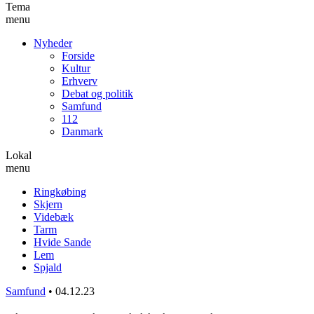
Tema
menu
Nyheder
Forside
Kultur
Erhverv
Debat og politik
Samfund
112
Danmark
Lokal
menu
Ringkøbing
Skjern
Videbæk
Tarm
Hvide Sande
Lem
Spjald
Samfund
•
04.12.23